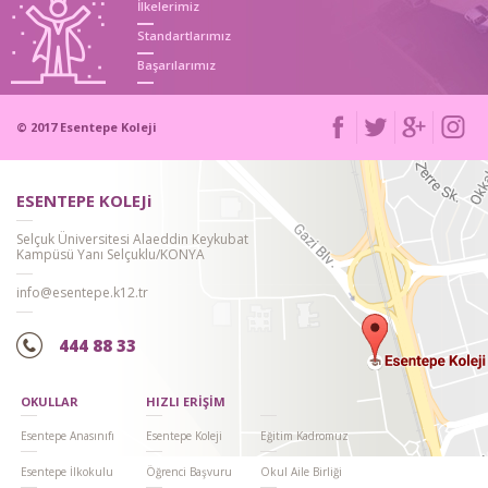
İlkelerimiz
Standartlarımız
SEVGİ GÜNÜ KUTLAMAMIZ
Başarılarımız
© 2017 Esentepe Koleji
ESENTEPE KOLEJi
Selçuk Üniversitesi Alaeddin Keykubat
Kampüsü Yanı Selçuklu/KONYA
BARIŞ MANÇO ANMA GÜNÜ ETKİNLİĞ...
info@esentepe.k12.tr
444 88 33
OKULLAR
HIZLI ERİŞİM
Esentepe Anasınıfı
Esentepe Koleji
Eğitim Kadromuz
ROBOT BENİM
Esentepe İlkokulu
Öğrenci Başvuru
Okul Aile Birliği