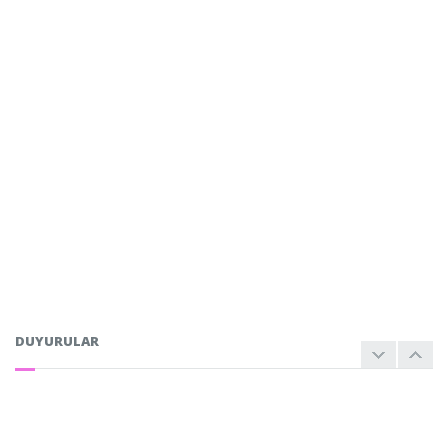
DUYURULAR
ESENTEPE
Okullar