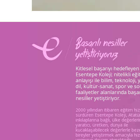
Kitlesel başarıyı hedefleyen
Esentepe Koleji; nitelikli eği
anlayışı ile bilim, teknoloji,
dil, kültür-sanat, spor ve so
faaliyetler alanlarında başar
nesiller yetiştiriyor.
2000 yıllından itibaren eğitim hi
sürdüren Esentepe Koleji, Atatür
inkılaplarına bağlı, ülke değerler
yaratıcı, üretken, dünya ile
kucaklaşabilecek değerlerle be
bireyler yetiştirmek amacıyla hi
vermeye devam etmektedir.