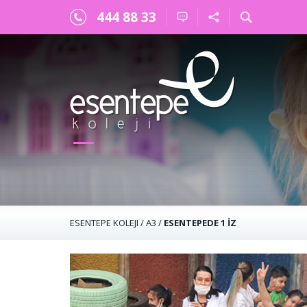
444 88 33
×
ESENTEPE KOLEJI
/
A3
/
ESENTEPEDE 1 İZ