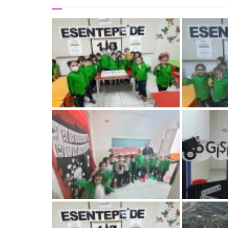
ESENTEPE
Okullar
Kadromuz
Başarılar
Esentepe'de Yaşam