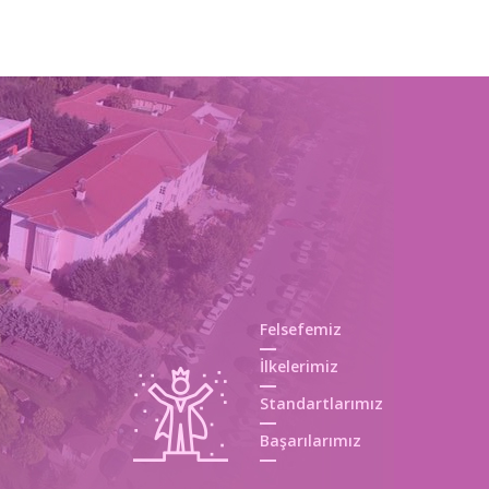
BARIŞ MANÇO ANMA GÜNÜ ETKİNLİĞ...
ROBOT BENİM
Felsefemiz
İlkelerimiz
Standartlarımız
Başarılarımız