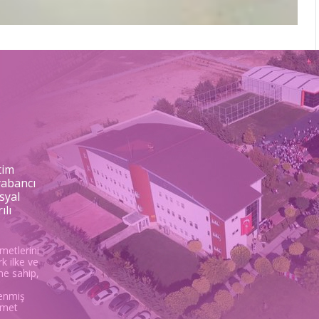
tim
 yabancı
syal
ılı
zmetlerini
k ilke ve
ine sahip,
zenmiş
zmet