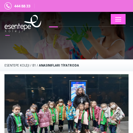
444 88 33
×
ESENTEPE KOLEJI
/
B1
/
ANASINIFLARI TİYATRODA