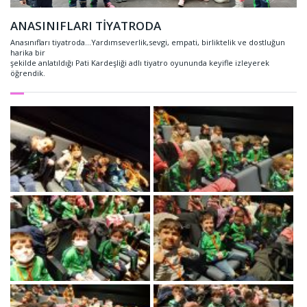
ANASINIFLARI TİYATRODA
Anasınıfları tiyatroda…Yardımseverlik,sevgi, empati, birliktelik ve dostluğun
harika bir
şekilde anlatıldığı Pati Kardeşliği adlı tiyatro oyununda keyifle izleyerek
öğrendik.