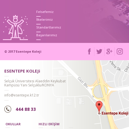
Felsefemiz
İlkelerimiz
Standartlarımız
SEVGİ GÜNÜ KUTLAMAMIZ
Başarılarımız
© 2017 Esentepe Koleji
ESENTEPE KOLEJi
Selçuk Üniversitesi Alaeddin Keykubat
Kampüsü Yanı Selçuklu/KONYA
BARIŞ MANÇO ANMA GÜNÜ ETKİNLİĞ...
info@esentepe.k12.tr
444 88 33
OKULLAR
HIZLI ERİŞİM