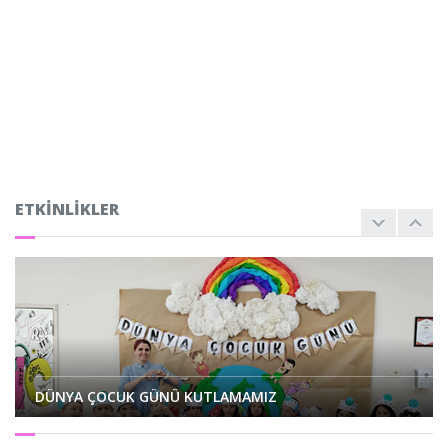
Kadromuz
Başarılar
Esentepe'de Yaşam
İletişim
ETKINLIKLER
Haberler
Rehberlik
Sosyal Sorumluluk
Kayıt
DÜNYA ÇOCUK GÜNÜ KUTLAMAMIZ